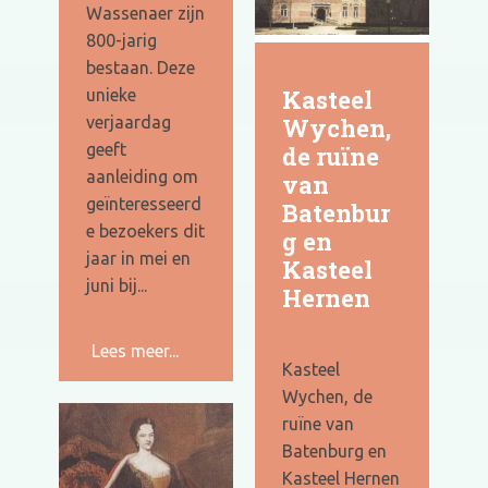
Wassenaer zijn
800-jarig
bestaan. Deze
Kasteel
unieke
verjaardag
Wychen,
geeft
de ruïne
aanleiding om
van
geïnteresseerd
Batenbur
e bezoekers dit
g en
jaar in mei en
Kasteel
juni bij...
Hernen
Lees meer...
Kasteel
Wychen, de
ruïne van
Batenburg en
Kasteel Hernen