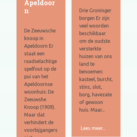
Apeldoor
n
Drie Groninger
borgen Er zijn
veel woorden
De Zeeuwsche
beschikbaar
knoop in
om de oudste
Apeldoorn Er
versterkte
staat een
huizen van ons
raadselachtige
land te
spelfout op de
benoemen:
pui van het
kasteel, burcht,
Apeldoornse
stins, slot,
woonhuis: De
borg, havezate
Zeeuwshe
of gewoon
Knoop (1909).
huis. Maar...
Maar dat
verhindert de
Lees meer...
voorbijgangers