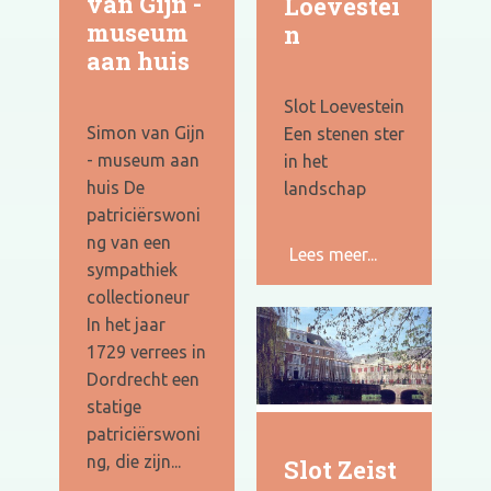
van Gijn -
Loevestei
museum
n
aan huis
Slot Loevestein
Simon van Gijn
Een stenen ster
- museum aan
in het
huis De
landschap
patriciërswoni
ng van een
Lees meer...
sympathiek
collectioneur
In het jaar
1729 verrees in
Dordrecht een
statige
patriciërswoni
ng, die zijn...
Slot Zeist