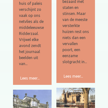
bezaaid met
huis of paleis
staten en
verschijnt zo
stinsen. Maar
vaak op ons
van de meeste
netvlies als de
versterkte
middeleeuwse
huizen rest ons
Ridderzaal.
niets dan een
Vrijwel elke
vervallen
avond zendt
poort, een
het journaal
eenzame
beelden uit
slotgracht in...
van...
Lees meer...
Lees meer...