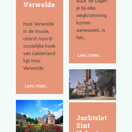
waar de sagen
Verwolde
je bij elke
wegkromming
komen
Huis Verwolde
aanwaaien, is
In de mooie,
het...
uiterst noord-
oostelijke hoek
van Gelderland
Lees meer...
ligt Huis
Verwolde.
Lees meer...
Jachtslot
Sint