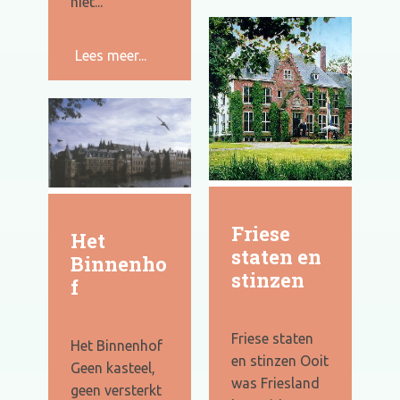
niet...
Lees meer...
Friese
Het
staten en
Binnenho
stinzen
f
Friese staten
Het Binnenhof
en stinzen Ooit
Geen kasteel,
was Friesland
geen versterkt