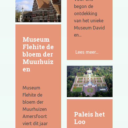
begon de
ontdekking
van het unieke
Museum David
en...
Museum
Flehite de
Lees meer...
bloem der
Muurhuiz
en
Museum
Flehite de
bloem der
Muurhuizen
Paleis het
Amersfoort
Loo
viert dit jaar