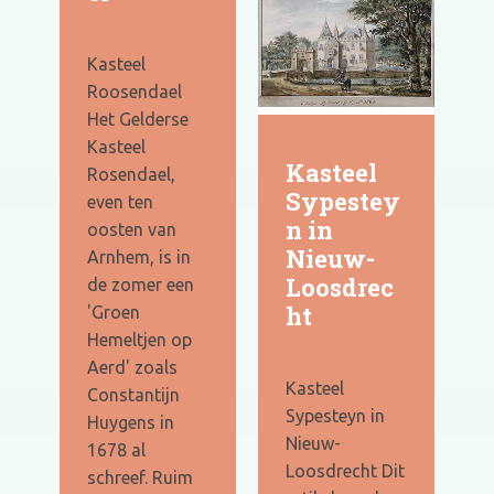
Kasteel
Roosendael
Het Gelderse
Kasteel
Kasteel
Rosendael,
Sypestey
even ten
n in
oosten van
Nieuw-
Arnhem, is in
Loosdrec
de zomer een
ht
'Groen
Hemeltjen op
Aerd' zoals
Kasteel
Constantijn
Sypesteyn in
Huygens in
Nieuw-
1678 al
Loosdrecht Dit
schreef. Ruim