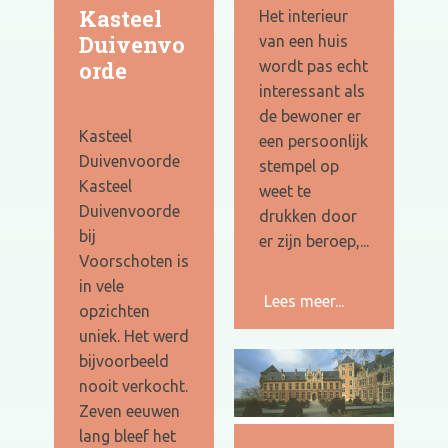
Kasteel
Het interieur
Duivenvo
van een huis
orde
wordt pas echt
interessant als
de bewoner er
Kasteel
een persoonlijk
Duivenvoorde
stempel op
Kasteel
weet te
Duivenvoorde
drukken door
bij
er zijn beroep,...
Voorschoten is
in vele
Lees meer...
opzichten
uniek. Het werd
bijvoorbeeld
nooit verkocht.
Zeven eeuwen
lang bleef het