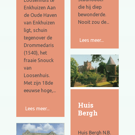
die hij diep
Enkhuizen Aan
bewonderde.
de Oude Haven
Nooit zou de...
van Enkhuizen
ligt, schuin
tegenover de
Lees meer...
Drommedaris
(1540), het
fraaie Snouck
van
Loosenhuis.
Met zijn 18de
eeuwse hoge,...
Huis
Lees meer...
Bergh
Huis Bergh N.B.