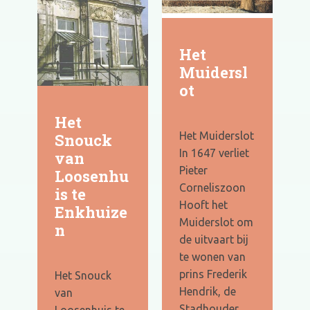
Het
Muidersl
ot
Het
Het Muiderslot
Snouck
In 1647 verliet
van
Pieter
Loosenhu
Corneliszoon
is te
Hooft het
Enkhuize
Muiderslot om
n
de uitvaart bij
te wonen van
prins Frederik
Het Snouck
Hendrik, de
van
Stadhouder
Loosenhuis te