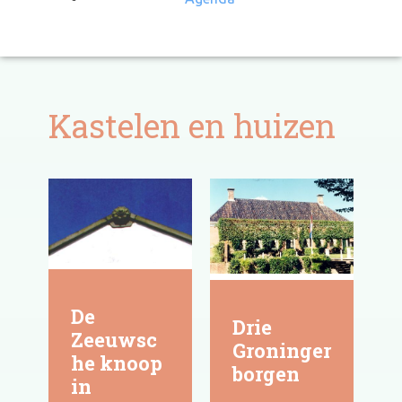
Kastelen en huizen
De
Drie
Zeeuwsc
Groninger
he knoop
borgen
in