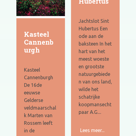
Hubertus
Jachtslot Sint
Hubertus Een
Kasteel
ode aan de
Cannenb
baksteen In het
urgh
hart van het
meest woeste
en grootste
Kasteel
natuurgebiede
Cannenburgh
n van ons land,
De 16de
wilde het
eeuwse
schatrijke
Gelderse
koopmansecht
veldmaarschal
paar A.G....
k Marten van
Rossem leeft
Lees meer...
in de