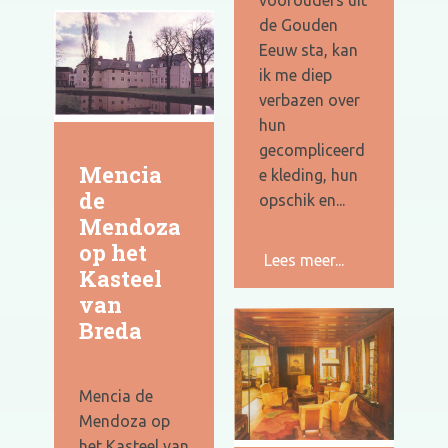
voorouders uit
de Gouden
Eeuw sta, kan
ik me diep
verbazen over
hun
gecompliceerd
Mencia
e kleding, hun
de
opschik en...
Mendoza
op het
Lees meer...
Kasteel
van
Breda
Mencia de
Mendoza op
het Kasteel van