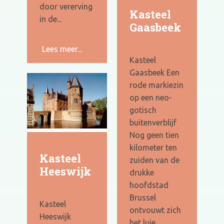
door vererving
Kasteel
in de...
Gaasbeek
Lees meer...
Kasteel
Gaasbeek Een
rode markiezin
op een neo-
gotisch
buitenverblijf
Nog geen tien
kilometer ten
Kasteel
zuiden van de
Heeswijk
drukke
hoofdstad
Brussel
Kasteel
ontvouwt zich
Heeswijk
het luie...