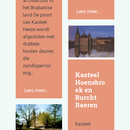
architectuur in
het Brabantse
Lees meer...
land De poort
van Kasteel
Heeze wordt
afgesloten met
dubbele
houten deuren,
die
zandlopervor
mig...
Kasteel
Hoensbro
ek en
Lees meer...
Burcht
Raeren
Kasteel