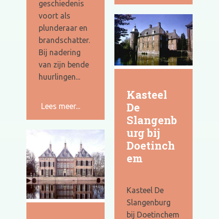
geschiedenis
voort als
plunderaar en
brandschatter.
Bij nadering
van zijn bende
huurlingen...
Kasteel
De
Lees meer...
Slangenb
urg bij
Doetinch
em
Kasteel De
Slangenburg
bij Doetinchem