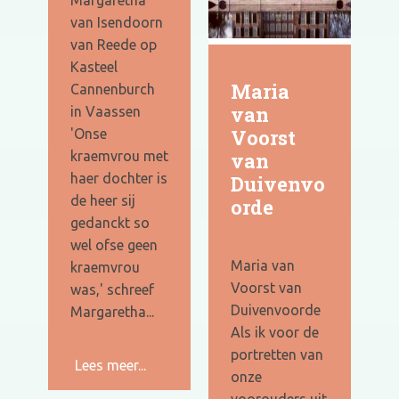
Margaretha
van Isendoorn
van Reede op
Kasteel
Maria
Cannenburch
van
in Vaassen
Voorst
'Onse
kraemvrou met
van
haer dochter is
Duivenvo
de heer sij
orde
gedanckt so
wel ofse geen
Maria van
kraemvrou
Voorst van
was,' schreef
Duivenvoorde
Margaretha...
Als ik voor de
portretten van
Lees meer...
onze