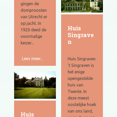
gingen de
domproosten
van Utrecht er
op jacht. In
Huis
1920 deed de
Singrave
voormalige
n
keizer...
Lees meer...
Huis Singraven
't Singraven is
het enige
opengestelde
huis van
Twente. In
deze meest
oostelijke hoek
van ons land,
Huis