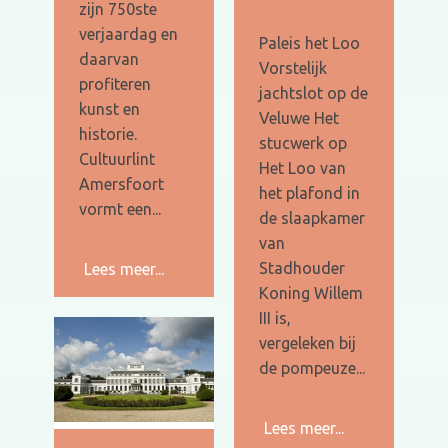
zijn 750ste
verjaardag en
Paleis het Loo
daarvan
Vorstelijk
profiteren
jachtslot op de
kunst en
Veluwe Het
historie.
stucwerk op
Cultuurlint
Het Loo van
Amersfoort
het plafond in
vormt een...
de slaapkamer
van
Stadhouder
Lees meer...
Koning Willem
III is,
vergeleken bij
de pompeuze...
Lees meer...