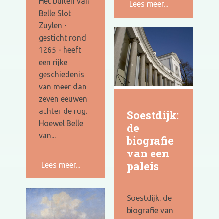
Het buiten van
Lees meer...
Belle Slot
Zuylen -
gesticht rond
1265 - heeft
een rijke
geschiedenis
van meer dan
zeven eeuwen
achter de rug.
Soestdijk:
Hoewel Belle
de
van...
biografie
van een
paleis
Lees meer...
Soestdijk: de
biografie van