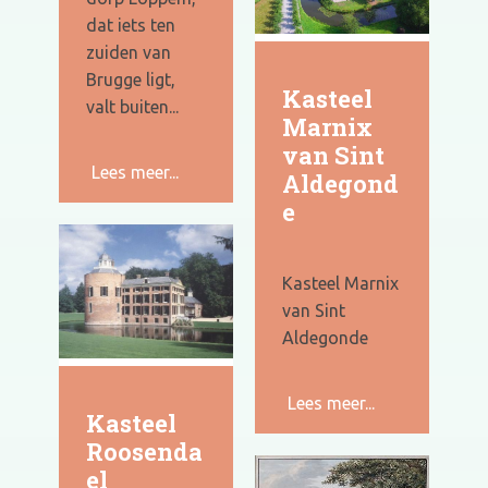
dat iets ten
zuiden van
Brugge ligt,
Kasteel
valt buiten...
Marnix
van Sint
Lees meer...
Aldegond
e
Kasteel Marnix
van Sint
Aldegonde
Lees meer...
Kasteel
Roosenda
el