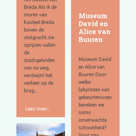
Breda Als ik de
Museum
muren van
David en
Kasteel Breda
Alice van
boven de
slotgracht zie
Buuren
oprijzen vallen
de
Museum David
stadsgeluiden
en Alice van
van nu weg,
Buuren Door
verdwijnt het
welke
verkeer op de
labyrinten van
brug...
gebeurtenissen
bereiken we
Lees meer...
soms
onverwachte
schoonheid?
Voor ons