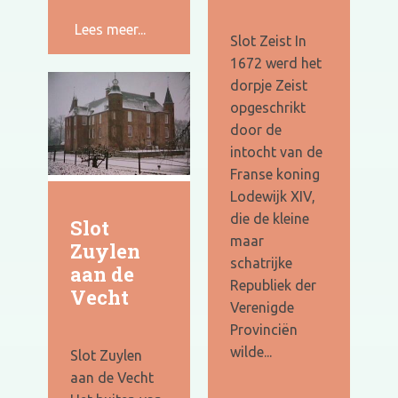
Lees meer...
Slot Zeist In
1672 werd het
dorpje Zeist
opgeschrikt
door de
intocht van de
Franse koning
Lodewijk XIV,
die de kleine
Slot
maar
Zuylen
schatrijke
aan de
Republiek der
Vecht
Verenigde
Provinciën
wilde...
Slot Zuylen
aan de Vecht