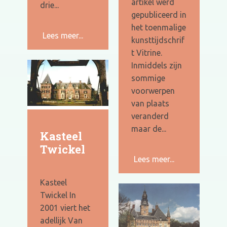
artikel werd
drie...
gepubliceerd in
het toenmalige
Lees meer...
kunsttijdschrif
t Vitrine.
Inmiddels zijn
sommige
voorwerpen
van plaats
veranderd
maar de...
Kasteel
Twickel
Lees meer...
Kasteel
Twickel In
2001 viert het
adellijk Van