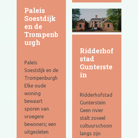
Paleis
Soestdijk
en de
Trompenb
urgh
Ridderhof
stad
Paleis
Gunterste
Soestdijk en de
in
Trompenburgh
Elke oude
woning
Ridderhofstad
bewaart
Gunterstein
sporen van
Geen rivier
vroegere
stalt zoveel
bewoners; een
cultuurschoon
uitgesleten
langs zijn