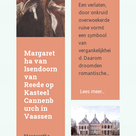
Een verlaten,
door onkruid
overwoekerde
ruïne vormt
een symbool
van
vergankelijkhei
Margaret
d. Daarom
ha van
droomden
Isendoorn
romantische...
van
Reede op
Kasteel
Lees meer...
Cannenb
urch in
Vaassen