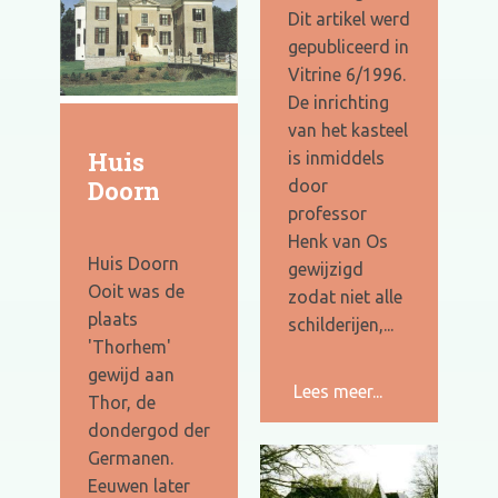
Dit artikel werd
gepubliceerd in
Vitrine 6/1996.
De inrichting
van het kasteel
Huis
is inmiddels
Doorn
door
professor
Henk van Os
Huis Doorn
gewijzigd
Ooit was de
zodat niet alle
plaats
schilderijen,...
'Thorhem'
gewijd aan
Lees meer...
Thor, de
dondergod der
Germanen.
Eeuwen later