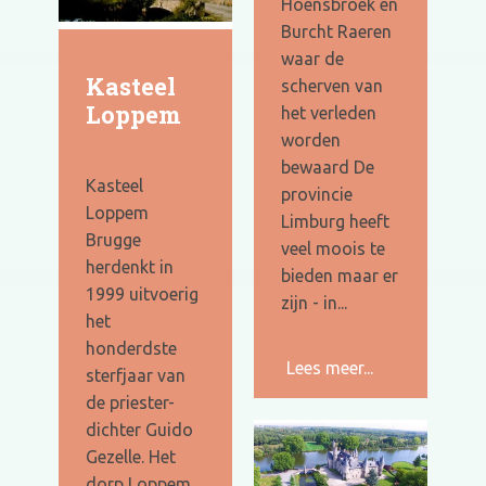
Hoensbroek en
Burcht Raeren
waar de
Kasteel
scherven van
Loppem
het verleden
worden
bewaard De
Kasteel
provincie
Loppem
Limburg heeft
Brugge
veel moois te
herdenkt in
bieden maar er
1999 uitvoerig
zijn - in...
het
honderdste
Lees meer...
sterfjaar van
de priester-
dichter Guido
Gezelle. Het
dorp Loppem,