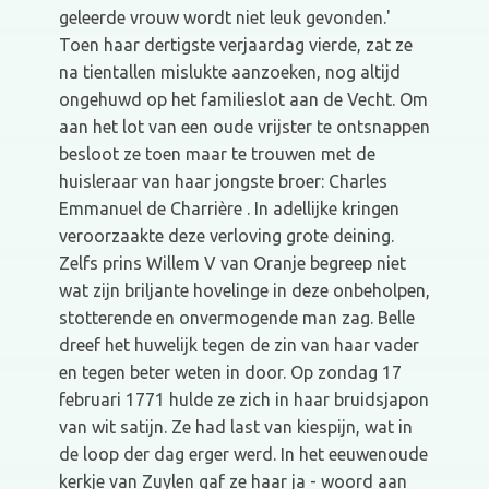
geleerde vrouw wordt niet leuk gevonden.'
Toen haar dertigste verjaardag vierde, zat ze
na tientallen mislukte aanzoeken, nog altijd
ongehuwd op het familieslot aan de Vecht. Om
aan het lot van een oude vrijster te ontsnappen
besloot ze toen maar te trouwen met de
huisleraar van haar jongste broer: Charles
Emmanuel de Charrière . In adellijke kringen
veroorzaakte deze verloving grote deining.
Zelfs prins Willem V van Oranje begreep niet
wat zijn briljante hovelinge in deze onbeholpen,
stotterende en onvermogende man zag. Belle
dreef het huwelijk tegen de zin van haar vader
en tegen beter weten in door. Op zondag 17
februari 1771 hulde ze zich in haar bruidsjapon
van wit satijn. Ze had last van kiespijn, wat in
de loop der dag erger werd. In het eeuwenoude
kerkje van Zuylen gaf ze haar ja - woord aan