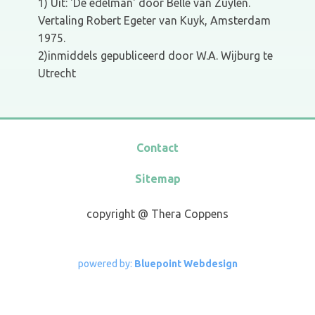
1) Uit: 'De edelman' door Belle van Zuylen.
Vertaling Robert Egeter van Kuyk, Amsterdam
1975.
2)inmiddels gepubliceerd door W.A. Wijburg te
Utrecht
Contact
Sitemap
copyright @ Thera Coppens
powe​red by:
Bluepoint Webdesign