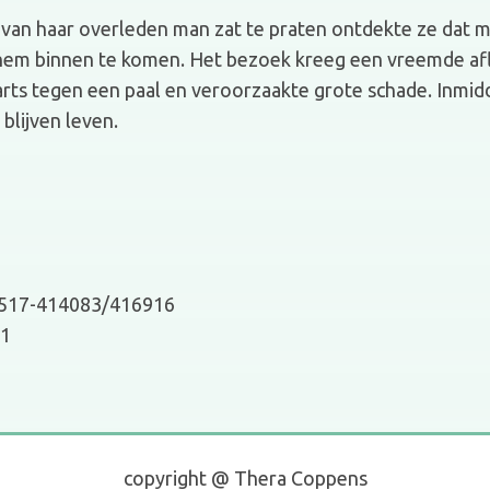
e van haar overleden man zat te praten ontdekte ze dat 
 hem binnen te komen. Het bezoek kreeg een vreemde af
arts tegen een paal en veroorzaakte grote schade. Inmidd
lijven leven.
 0517-414083/416916
51
copyright @ Thera Coppens