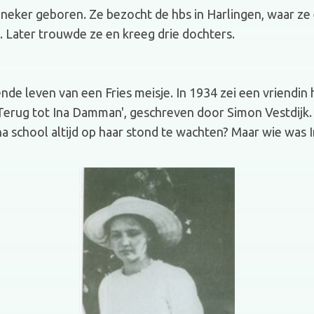
eker geboren. Ze bezocht de hbs in Harlingen, waar ze een
g. Later trouwde ze en kreeg drie dochters.
ende leven van een Fries meisje. In 1934 zei een vriendin
Terug tot Ina Damman', geschreven door Simon Vestdijk
na school altijd op haar stond te wachten? Maar wie wa