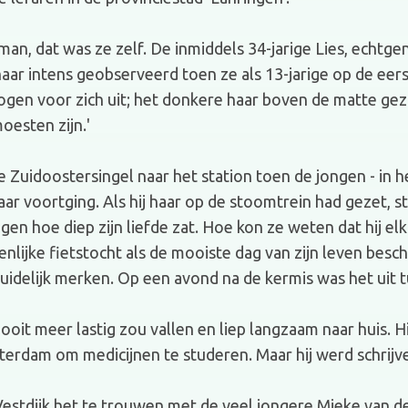
an, dat was ze zelf. De inmiddels 34-jarige Lies, echtge
haar intens geobserveerd toen ze als 13-jarige op de eer
gen voor zich uit; het donkere haar boven de matte gezi
oesten zijn.'
 Zuidoostersingel naar het station toen de jongen - in
ar voortging. Als hij haar op de stoomtrein had gezet, st
n hoe diep zijn liefde zat. Hoe kon ze weten dat hij elk
lijke fietstocht als de mooiste dag van zijn leven besc
duidelijk merken. Op een avond na de kermis was het uit 
ooit meer lastig zou vallen en liep langzaam naar huis. Hi
terdam om medicijnen te studeren. Maar hij werd schrijve
 Vestdijk het te trouwen met de veel jongere Mieke van 