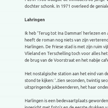
dochter schonk. In 1971 overleed de geniale
Lahringen
Ik heb 'Terug tot Ina Damman' herlezen e
heeft de roman nog niets van zijn verterend
Harlingen. De Friese stad is met zijn rui
Vlieland en Terschelling toch voor alles h
de brug van de Voorstraat en het nabije caf
Het nostalgische station aan het eind van d
stond te kijken: '..tien seconden, twintig 
uitspringende jukbeenderen, het haar onder 
Harlingen is een bedevaartplaats geworden
ingericht met foto's en de eerste drukken 