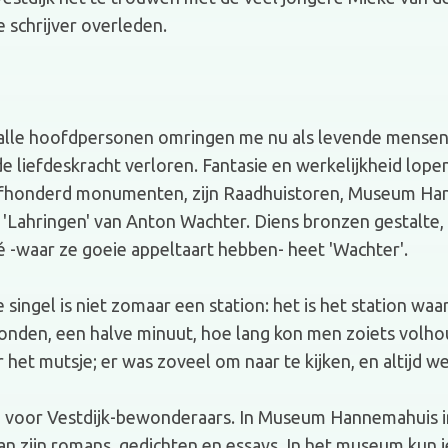
 schrijver overleden.
n alle hoofdpersonen omringen me nu als levende mense
e liefdeskracht verloren. Fantasie en werkelijkheid lope
m vijfhonderd monumenten, zijn Raadhuistoren, Museum H
et 'Lahringen' van Anton Wachter. Diens bronzen gestalte
é -waar ze goeie appeltaart hebben- heet 'Wachter'.
e singel is niet zomaar een station: het is het station 
seconden, een halve minuut, hoe lang kon men zoiets volh
het mutsje; er was zoveel om naar te kijken, en altijd w
 voor Vestdijk-bewonderaars. In Museum Hannemahuis in
van zijn romans, gedichten en essays. In het museum kun 