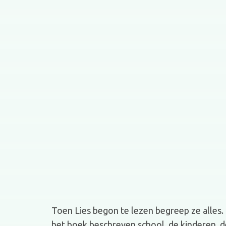
Toen Lies begon te lezen begreep ze alles. 
het boek beschreven school, de kinderen, de