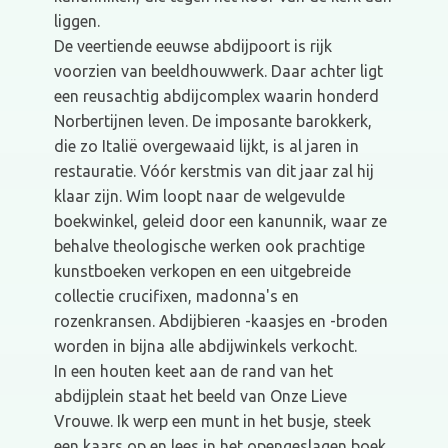
liggen.
De veertiende eeuwse abdijpoort is rijk
voorzien van beeldhouwwerk. Daar achter ligt
een reusachtig abdijcomplex waarin honderd
Norbertijnen leven. De imposante barokkerk,
die zo Italië overgewaaid lijkt, is al jaren in
restauratie. Vóór kerstmis van dit jaar zal hij
klaar zijn. Wim loopt naar de welgevulde
boekwinkel, geleid door een kanunnik, waar ze
behalve theologische werken ook prachtige
kunstboeken verkopen en een uitgebreide
collectie crucifixen, madonna's en
rozenkransen. Abdijbieren -kaasjes en -broden
worden in bijna alle abdijwinkels verkocht.
In een houten keet aan de rand van het
abdijplein staat het beeld van Onze Lieve
Vrouwe. Ik werp een munt in het busje, steek
een kaars op en lees in het opengeslagen boek