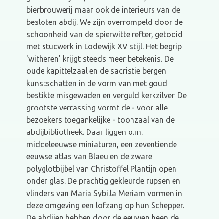
bierbrouwerij maar ook de interieurs van de
besloten abdij. We zijn overrompeld door de
schoonheid van de spierwitte refter, getooid
met stucwerk in Lodewijk XV stijl. Het begrip
'witheren' krijgt steeds meer betekenis. De
oude kapittelzaal en de sacristie bergen
kunstschatten in de vorm van met goud
bestikte misgewaden en verguld kerkzilver. De
grootste verrassing vormt de - voor alle
bezoekers toegankelijke - toonzaal van de
abdijbibliotheek. Daar liggen o.m.
middeleeuwse miniaturen, een zeventiende
eeuwse atlas van Blaeu en de zware
polyglotbijbel van Christoffel Plantijn open
onder glas. De prachtig gekleurde rupsen en
vlinders van Maria Sybilla Meriam vormen in
deze omgeving een lofzang op hun Schepper.
De abdijen hebben door de eeuwen heen de