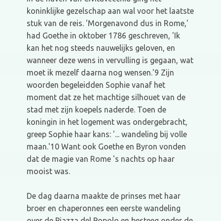
koninklijke gezelschap aan wal voor het laatste
stuk van de reis. 'Morgenavond dus in Rome,'
had Goethe in oktober 1786 geschreven, 'Ik
kan het nog steeds nauwelijks geloven, en
wanneer deze wens in vervulling is gegaan, wat
moet ik mezelf daarna nog wensen.'9 Zijn
woorden begeleidden Sophie vanaf het
moment dat ze het machtige silhouet van de
stad met zijn koepels naderde. Toen de
koningin in het logement was ondergebracht,
greep Sophie haar kans: '... wandeling bij volle
maan.'10 Want ook Goethe en Byron vonden
dat de magie van Rome 's nachts op haar
mooist was.
De dag daarna maakte de prinses met haar
broer en chaperonnes een eerste wandeling
over de Piazza del Popolo en besteeg onder de