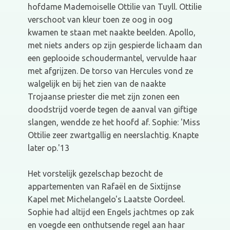
hofdame Mademoiselle Ottilie van Tuyll. Ottilie
verschoot van kleur toen ze oog in oog
kwamen te staan met naakte beelden. Apollo,
met niets anders op zijn gespierde lichaam dan
een geplooide schoudermantel, vervulde haar
met afgrijzen. De torso van Hercules vond ze
walgelijk en bij het zien van de naakte
Trojaanse priester die met zijn zonen een
dood­strijd voerde tegen de aanval van giftige
slangen, wendde ze het hoofd af. Sophie: 'Miss
Ottilie zeer zwartgallig en neerslachtig. Knapte
later op.'13
Het vorstelijk gezelschap bezocht de
appartementen van Rafaël en de Sixtijnse
Kapel met Michelangelo's Laatste Oordeel.
Sophie had altijd een Engels jachtmes op zak
en voegde een onthutsende regel aan haar